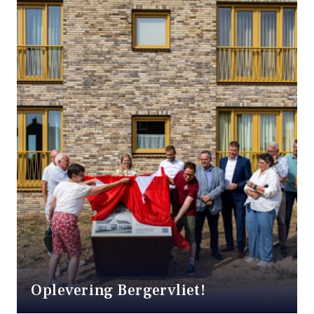
create
invest
improve
Oplevering Bergervliet!