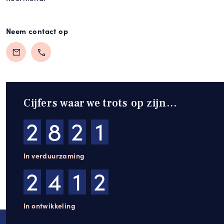
Neem contact op
Cijfers waar we trots op zijn…
3
3
7
8
In verduurzaming
2
9
7
8
In ontwikkeling